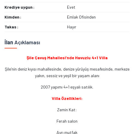
Krediye uygun
Evet
Kimden
Emlak Ofisinden
Takas
Hayır
İlan
Açıklaması
Şile Çavuş Mahallesi’nde Havuzlu 4+1 Villa
Şile’nin deniz kıyısı mahallesinde, denize yürüyüş mesafesinde, merkeze
yakın, sessiz ve yeşil bir yaşam alanı
2007 yapımı 4+1 eşyalı satılık.
Villa Özellikleri:
Zemin Kat:
Ferah salon
Ayrı mutfak