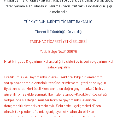
villalardan farklı olarak alt katı kapalı otopark ve sığınak olarak değil,
ferah yaşam alanı olarak kullanılmaktadır. Mutfak ve odalar gün ışığı
almaktadır.
TÜRKİYE CUMHURİYETİ TİCARET BAKANLIĞI
Ticaret İl Müdürlüğünün verdiği
TAŞINMAZ TİCARETİ YETKİ BELGESİ
Yetki Belge No.3400676
Pratik inşaat & gayrimenkul aracılığı ile sizleri ev iş yeri ve gayrimenkul
sahibi yapalım
Pratik Emlak & Gayrimenkul olarak; sektörel bilgi birikimlerimiz,
satış/pazarlama alanındaki tecrübelerimiz ve müşterilerine uygun
fiyattan istedikleri özelliklere sahip en doğru gayrimenkulü hızlı ve
güvenilir bir şekilde sunmak ilkemizle İstanbul-Kadıköy / Kozyatağı
bölgesinde siz değerli müşterilerimize gayrimenkul alanında
danışmanlık hizmeti vermekteyiz. Sektördeki gelişmeleri düzenli
olarak takip eden ofisimiz; genişleyen etki alanıyla birlikte