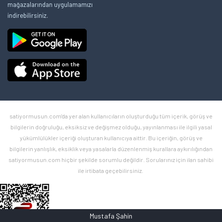
mağazalarından uygulamamızı
indirebilirsiniz.
satiyormusun.com'da yer alan kullanıcıların oluşturduğu tüm içerik, görüş ve
bilgilerin doğruluğu, eksiksiz ve değişmez olduğu, yayınlanması ile ilgili yasal
yükümlülükler içeriği oluşturan kullanıcıya aittir. Bu içeriğin, görüş ve
bilgilerin yanlışlık, eksiklik veya yasalarla düzenlenmiş kurallara aykırılığından
satiyormusun.com hiçbir şekilde sorumlu değildir. Sorularınız için ilan sahibi
ile irtibata geçebilirsiniz.
Mustafa Şahin