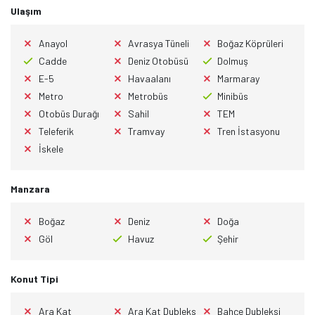
Ulaşım
Anayol
Avrasya Tüneli
Boğaz Köprüleri
Cadde
Deniz Otobüsü
Dolmuş
E-5
Havaalanı
Marmaray
Metro
Metrobüs
Minibüs
Otobüs Durağı
Sahil
TEM
Teleferik
Tramvay
Tren İstasyonu
İskele
Manzara
Boğaz
Deniz
Doğa
Göl
Havuz
Şehir
Konut Tipi
Ara Kat
Ara Kat Dubleks
Bahçe Dubleksi