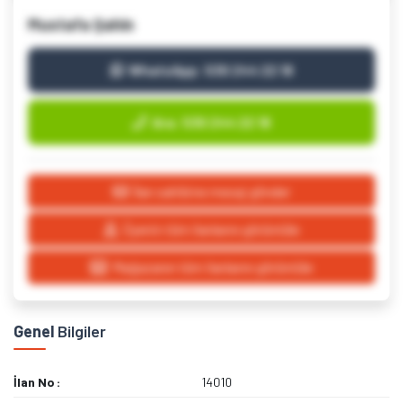
Mustafa Şahin
WhatsApp: 530 244 22 18
Ara: 530 244 22 18
İlan sahibine mesaj gönder
Üyenin tüm ilanlarını görüntüle
Mağazanın tüm ilanlarını görüntüle
Genel
Bilgiler
İlan No
14010