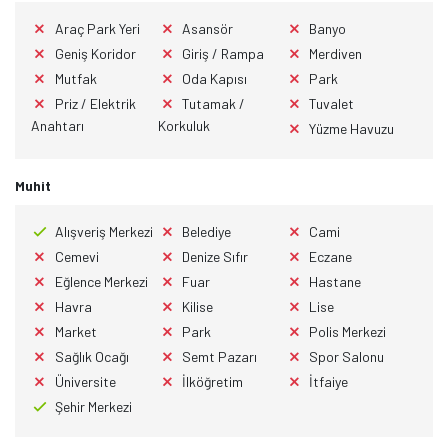
Araç Park Yeri
Asansör
Banyo
Geniş Koridor
Giriş / Rampa
Merdiven
Mutfak
Oda Kapısı
Park
Priz / Elektrik
Tutamak /
Tuvalet
Anahtarı
Korkuluk
Yüzme Havuzu
Muhit
Alışveriş Merkezi
Belediye
Cami
Cemevi
Denize Sıfır
Eczane
Eğlence Merkezi
Fuar
Hastane
Havra
Kilise
Lise
Market
Park
Polis Merkezi
Sağlık Ocağı
Semt Pazarı
Spor Salonu
Üniversite
İlköğretim
İtfaiye
Şehir Merkezi