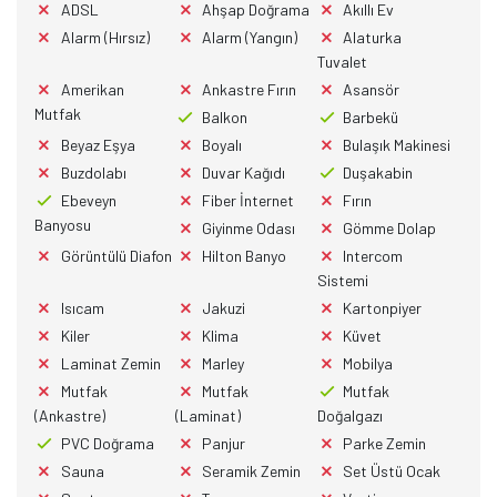
ADSL
Ahşap Doğrama
Akıllı Ev
Alarm (Hırsız)
Alarm (Yangın)
Alaturka
Tuvalet
Amerikan
Ankastre Fırın
Asansör
Mutfak
Balkon
Barbekü
Beyaz Eşya
Boyalı
Bulaşık Makinesi
Buzdolabı
Duvar Kağıdı
Duşakabin
Ebeveyn
Fiber İnternet
Fırın
Banyosu
Giyinme Odası
Gömme Dolap
Görüntülü Diafon
Hilton Banyo
Intercom
Sistemi
Isıcam
Jakuzi
Kartonpiyer
Kiler
Klima
Küvet
Laminat Zemin
Marley
Mobilya
Mutfak
Mutfak
Mutfak
(Ankastre)
(Laminat)
Doğalgazı
PVC Doğrama
Panjur
Parke Zemin
Sauna
Seramik Zemin
Set Üstü Ocak