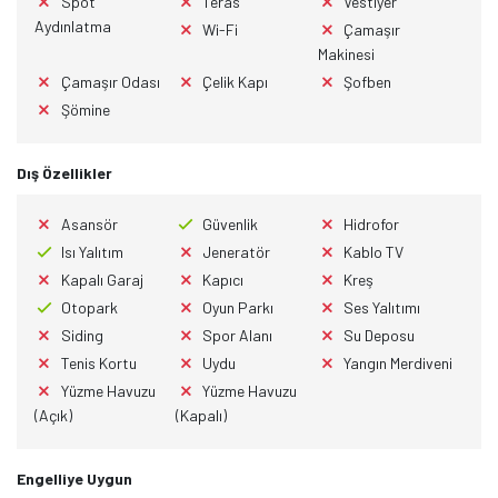
Spot
Teras
Vestiyer
Aydınlatma
Wi-Fi
Çamaşır
Makinesi
Çamaşır Odası
Çelik Kapı
Şofben
Şömine
Dış Özellikler
Asansör
Güvenlik
Hidrofor
Isı Yalıtım
Jeneratör
Kablo TV
Kapalı Garaj
Kapıcı
Kreş
Otopark
Oyun Parkı
Ses Yalıtımı
Siding
Spor Alanı
Su Deposu
Tenis Kortu
Uydu
Yangın Merdiveni
Yüzme Havuzu
Yüzme Havuzu
(Açık)
(Kapalı)
Engelliye Uygun