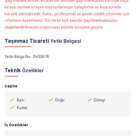
gayrimenkul almak, kiralamak, elindeki gayrimenkulünü satmak veya
kiraya vermek isteyen müşterilerimizin taleplerine en kısa sürede
karşılık vermektedir. Kalıcı, profesyonel ve güven odaklı çözümler için
ofisimize davetlisiniz.. Siz de en hızlı şekilde gayrimenkulünüzün
değerlendirilmesini istiyorsanız bizimle iletişime geçiniz
Taşınmaz Ticareti
Yetki Belgesi
Yetki Belge No: 3400676
Teknik
Özellikler
Cephe
Batı
Doğu
Güney
Kuzey
İç Özellikler