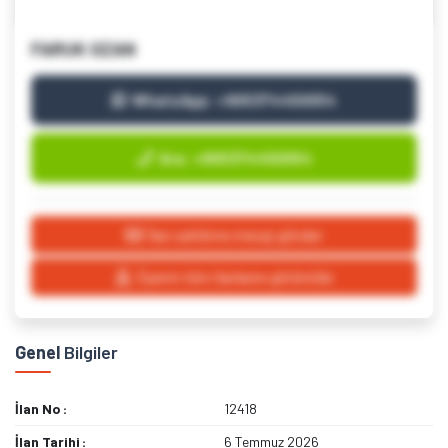
FARUK OZAN
WhatsApp: +905374450054
Ara: +905374450054
İlan sahibine mesaj gönder
Üyenin tüm ilanlarını görüntüle
Genel
Bilgiler
İlan No
12418
İlan Tarihi
6 Temmuz 2026