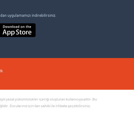
an uygulamamızı indirebilirsiniz.
ek
li yasal yükümlülükler içeriği oluşturan kullanıcıya aittir. Bu
ir. Sorularınız için ilan sahibi ile irtibata geçebilirsiniz.