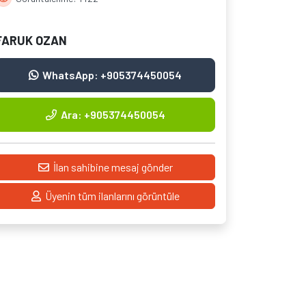
FARUK OZAN
WhatsApp: +905374450054
Ara: +905374450054
İlan sahibine mesaj gönder
Üyenin tüm ilanlarını görüntüle