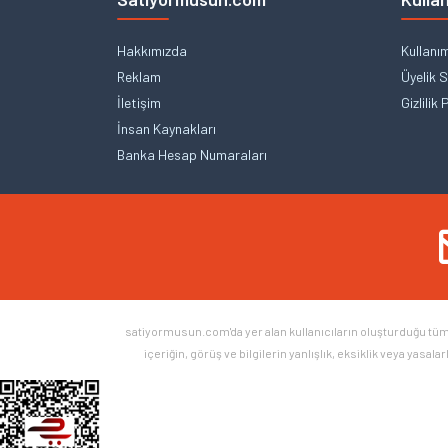
Hakkımızda
Kullanı
Reklam
Üyelik 
İletişim
Gizlilik 
İnsan Kaynakları
Banka Hesap Numaraları
satiyormusun.com'da yer alan kullanıcıların oluşturduğu tüm iç
içeriğin, görüş ve bilgilerin yanlışlık, eksiklik veya yasal