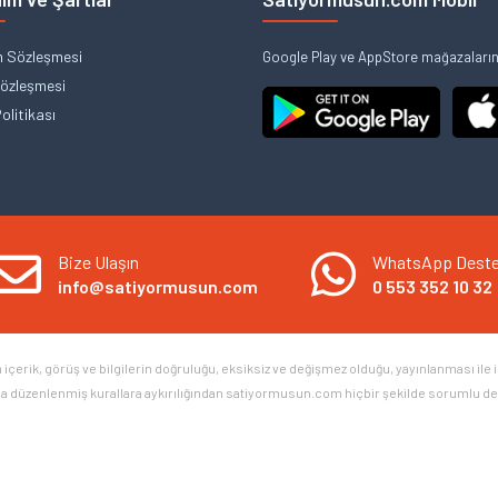
m Sözleşmesi
Google Play ve AppStore mağazalarınd
Sözleşmesi
Politikası
Bize Ulaşın
WhatsApp Dest
info@satiyormusun.com
0 553 352 10 32
erik, görüş ve bilgilerin doğruluğu, eksiksiz ve değişmez olduğu, yayınlanması ile ilgi
arla düzenlenmiş kurallara aykırılığından satiyormusun.com hiçbir şekilde sorumlu değild