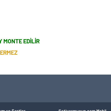
Y MONTE EDİLİR
VERMEZ
ım ve Şartlar
Satiyormusun.com Mobil