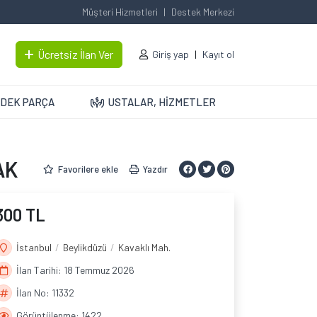
Müşteri Hizmetleri
Destek Merkezi
Ücretsiz İlan Ver
Giriş yap
Kayıt ol
DEK PARÇA
USTALAR, HİZMETLER
AK
Favorilere ekle
Yazdır
300 TL
İstanbul
Beylikdüzü
Kavaklı Mah.
İlan Tarihi: 18 Temmuz 2026
İlan No: 11332
Görüntülenme: 1422