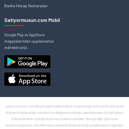
Banka Hesap Numaraları
Satiyormusun.com Mobil
Google Play ve AppStore
mağazalarından uygulamamızı
indirebilirsiniz.
satiyormusun.com'da yer alan kullanıcıların oluşturduğu tüm içerik, görüş ve
bilgilerin doğruluğu, eksiksiz ve değişmez olduğu, yayınlanması ile ilgili yasal
yükümlülükler içeriği oluşturan kullanıcıya aittir. Bu içeriğin, görüş ve
bilgilerin yanlışlık, eksiklik veya yasalarla düzenlenmiş kurallara aykırılığından