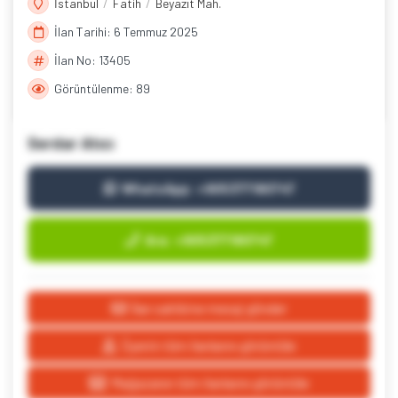
İstanbul
Fatih
Beyazıt Mah.
İlan Tarihi: 6 Temmuz 2025
İlan No: 13405
Görüntülenme: 89
Serdar Atıcı
WhatsApp: +905377180747
Ara: +905377180747
İlan sahibine mesaj gönder
Üyenin tüm ilanlarını görüntüle
Mağazanın tüm ilanlarını görüntüle