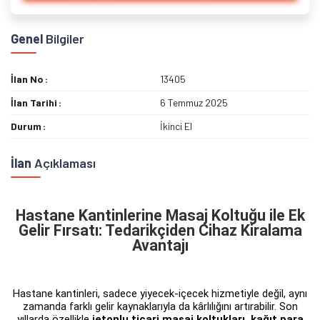
Genel
Bilgiler
İlan No
13405
İlan Tarihi
6 Temmuz 2025
Durum
İkinci El
İlan
Açıklaması
Hastane Kantinlerine Masaj Koltuğu ile Ek
Gelir Fırsatı: Tedarikçiden Cihaz Kiralama
Avantajı
Hastane kantinleri, sadece yiyecek-içecek hizmetiyle değil, aynı
zamanda farklı gelir kaynaklarıyla da kârlılığını artırabilir. Son
yıllarda özellikle
jetonlu ticari masaj koltukları, kağıt para