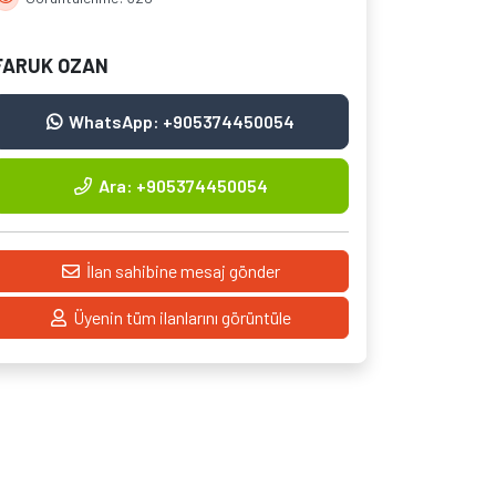
FARUK OZAN
WhatsApp: +905374450054
Ara: +905374450054
İlan sahibine mesaj gönder
Üyenin tüm ilanlarını görüntüle