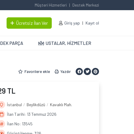
Müşteri Hizmetleri
Destek Merkezi
Ücretsiz İlan Ver
Giriş yap
Kayıt ol
DEK PARÇA
USTALAR, HİZMETLER
Favorilere ekle
Yazdır
29 TL
İstanbul
Beylikdüzü
Kavaklı Mah.
İlan Tarihi: 13 Temmuz 2026
İlan No: 13545
Görüntülenme: 326