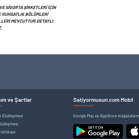
VE SİGORTA ŞİRKETLERİ İÇİN
VE RUHSATLIK BÖLÜMLERİ
LLERİ MEVCUTTUR.DETAYLI
Z.
ım ve Şartlar
Satiyormusun.com Mobil
m Sözleşmesi
Google Play ve AppStore mağazalarınd
Sözleşmesi
Politikası