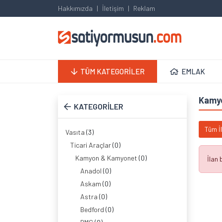
Hakkımızda
İletişim
Reklam
TÜM KATEGORİLER
EMLAK
Kamy
KATEGORİLER
Tüm İ
Vasıta
(3)
Ticari Araçlar
(0)
Kamyon & Kamyonet
(0)
İlan
Anadol
(0)
Askam
(0)
Astra
(0)
Bedford
(0)