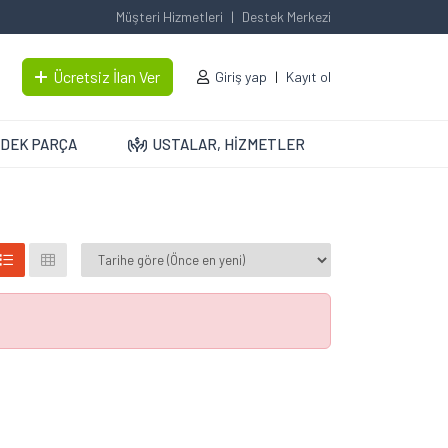
Müşteri Hizmetleri
Destek Merkezi
Ücretsiz İlan Ver
Giriş yap
Kayıt ol
DEK PARÇA
USTALAR, HİZMETLER