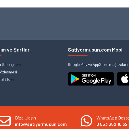
ım ve Şartlar
Satiyormusun.com Mobil
m Sözleşmesi
Google Play ve AppStore mağazalarınd
Sözleşmesi
Politikası
Bize Ulaşın
WhatsApp Dest
info@satiyormusun.com
0 553 352 10 32