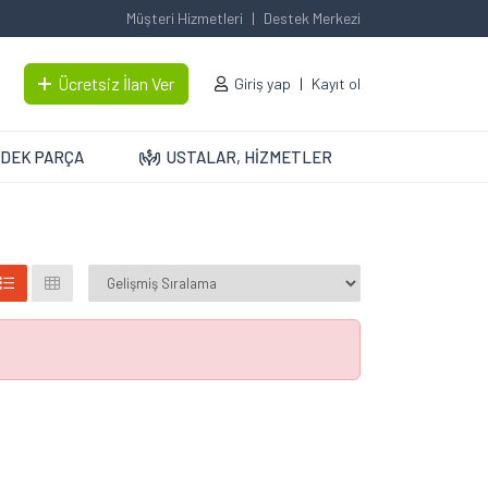
Müşteri Hizmetleri
Destek Merkezi
Ücretsiz İlan Ver
Giriş yap
Kayıt ol
DEK PARÇA
USTALAR, HİZMETLER