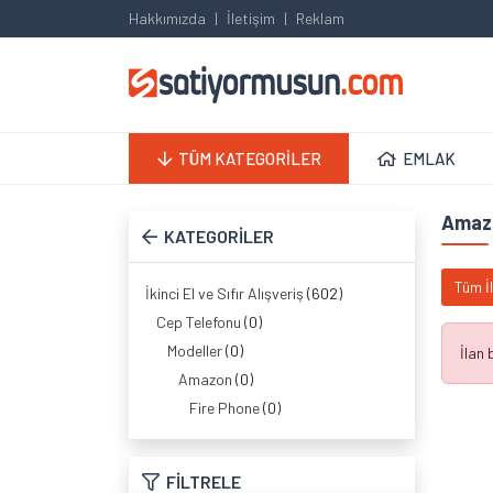
Hakkımızda
İletişim
Reklam
TÜM KATEGORİLER
EMLAK
Amaz
KATEGORİLER
Tüm İ
İkinci El ve Sıfır Alışveriş
(602)
Cep Telefonu
(0)
Modeller
(0)
İlan
Amazon
(0)
Fire Phone
(0)
FİLTRELE