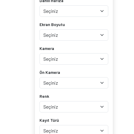
Dahili Hafıza
K6 Note
(0)
K6 Power
(0)
K8 Plus
(0)
Ekran Boyutu
P2
(0)
P70
(0)
P770
(0)
Kamera
P780
(0)
Phab
(0)
Phab2 Pro
(0)
Ön Kamera
Phab Plus
(0)
S60
(0)
S90
(0)
Renk
S580
(0)
S660
(0)
S820
(0)
Kayıt Türü
S850
(0)
S860
(0)