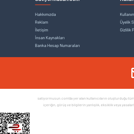
Hakkımızda
Kullanı
Reklam
Üyelik 
İletişim
Gizlilik 
İnsan Kaynakları
Banka Hesap Numaraları
satiyormusun.com'da yer alan kullanıcıların oluşturduğu tüm iç
içeriğin, görüş ve bilgilerin yanlışlık, eksiklik veya yasal