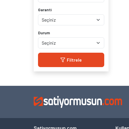
Vibe C A2020
(0)
Garanti
Vibe P1
(0)
Vibe P1m
(0)
Vibe P1 Turbo
(0)
Durum
Vibe S1
(0)
Vibe S1 Lite
(0)
Vibe Shot Z90
(0)
Vibe X2
(0)
Filtrele
Vibe X3
(0)
Vibe X S960
(0)
Vibe Z2
(0)
Vibe Z2 Pro K920
(0)
ZUK Edge
(0)
ZUK Z1
(0)
ZUK Z2
(0)
ZUK Z2 Pro
(0)
Satiyormusun.com
Kullan