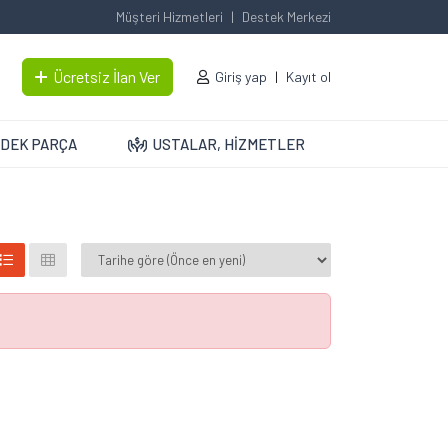
Müşteri Hizmetleri
Destek Merkezi
Ücretsiz İlan Ver
Giriş yap
Kayıt ol
DEK PARÇA
USTALAR, HİZMETLER