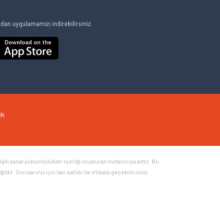
an uygulamamızı indirebilirsiniz.
ek
li yasal yükümlülükler içeriği oluşturan kullanıcıya aittir. Bu
ir. Sorularınız için ilan sahibi ile irtibata geçebilirsiniz.