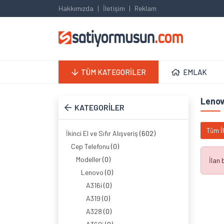
Hakkımızda
İletişim
Reklam
TÜM KATEGORİLER
EMLAK
Lenov
KATEGORİLER
Tüm İ
İkinci El ve Sıfır Alışveriş
(602)
Cep Telefonu
(0)
Modeller
(0)
İlan
Lenovo
(0)
A316i
(0)
A319
(0)
A328
(0)