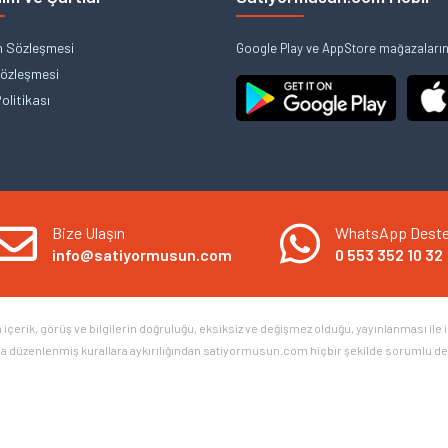
m Sözleşmesi
Google Play ve AppStore mağazalarınd
Sözleşmesi
Politikası
Bize Ulaşın
WhatsApp Dest
info@satiyormusun.com
0 553 352 10 32
erik, görüş ve bilgilerin doğruluğu, eksiksiz ve değişmez olduğu, yayınlanması ile ilgi
arla düzenlenmiş kurallara aykırılığından satiyormusun.com hiçbir şekilde sorumlu değild