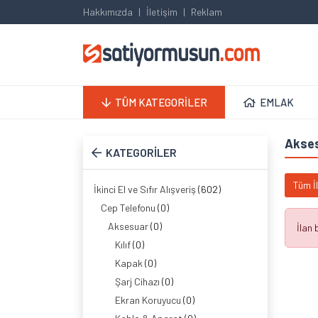
Hakkımızda
İletişim
Reklam
TÜM KATEGORİLER
EMLAK
Akse
KATEGORİLER
Tüm İ
İkinci El ve Sıfır Alışveriş
(602)
Cep Telefonu
(0)
Aksesuar
(0)
İlan
Kılıf
(0)
Kapak
(0)
Şarj Cihazı
(0)
Ekran Koruyucu
(0)