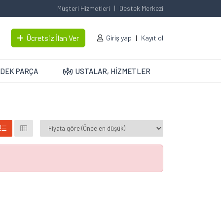
Müşteri Hizmetleri
Destek Merkezi
Ücretsiz İlan Ver
Giriş yap
Kayıt ol
DEK PARÇA
USTALAR, HİZMETLER