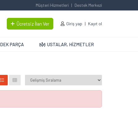
Müşteri Hizmetleri
Destek Merkezi
Ücretsiz İlan Ver
Giriş yap
Kayıt ol
DEK PARÇA
USTALAR, HİZMETLER