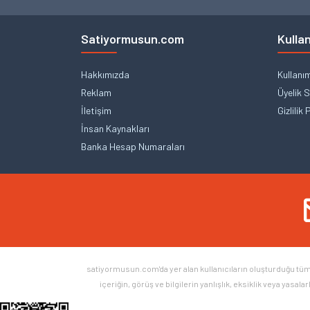
Satiyormusun.com
Kullan
Hakkımızda
Kullanı
Reklam
Üyelik 
İletişim
Gizlilik 
İnsan Kaynakları
Banka Hesap Numaraları
satiyormusun.com'da yer alan kullanıcıların oluşturduğu tüm iç
içeriğin, görüş ve bilgilerin yanlışlık, eksiklik veya yasal