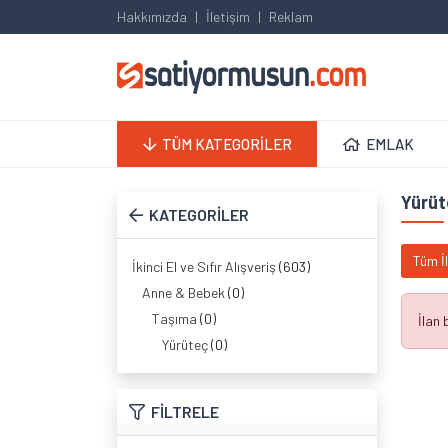
Hakkımızda
İletişim
Reklam
TÜM KATEGORİLER
EMLAK
Yürüt
KATEGORİLER
Tüm İ
İkinci El ve Sıfır Alışveriş
(603)
Anne & Bebek
(0)
Taşıma
(0)
İlan
Yürüteç
(0)
FİLTRELE