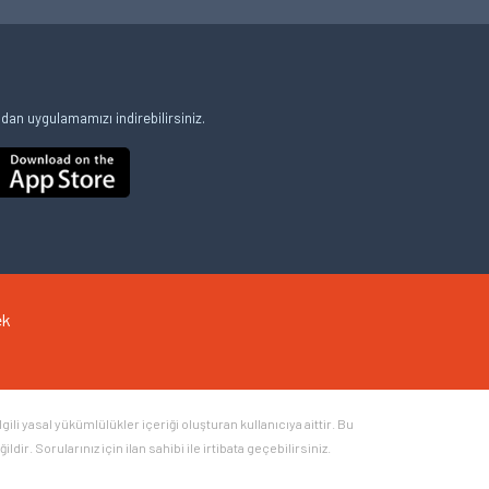
an uygulamamızı indirebilirsiniz.
ek
li yasal yükümlülükler içeriği oluşturan kullanıcıya aittir. Bu
ir. Sorularınız için ilan sahibi ile irtibata geçebilirsiniz.