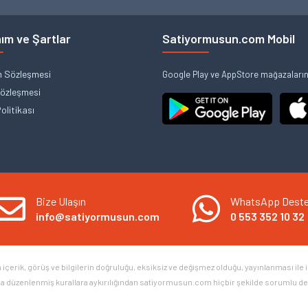
ım ve Şartlar
Satiyormusun.com Mobil
m Sözleşmesi
Google Play ve AppStore mağazalarınd
Sözleşmesi
Politikası
Bize Ulaşın
WhatsApp Dest
info@satiyormusun.com
0 553 352 10 32
erik, görüş ve bilgilerin doğruluğu, eksiksiz ve değişmez olduğu, yayınlanması ile ilgi
arla düzenlenmiş kurallara aykırılığından satiyormusun.com hiçbir şekilde sorumlu değild