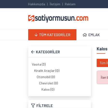
Hakkımızda
İletişim
Reklam
TÜM KATEGORİLER
EMLAK
Kalos
KATEGORİLER
Tüm İ
Vasıta
(3)
Kiralık Araçlar
(0)
Otomobil
(0)
İlan
Chevrolet
(0)
Kalos
(0)
FİLTRELE