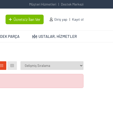
Müşteri Hizmetleri
Destek Merkezi
Ücretsiz İlan Ver
Giriş yap
Kayıt ol
DEK PARÇA
USTALAR, HİZMETLER