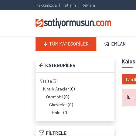
Hakkımızda
İletişim
Reklam
TÜM KATEGORİLER
EMLAK
Kalos
KATEGORİLER
Tüm İ
Vasıta
(3)
Kiralık Araçlar
(0)
Otomobil
(0)
İlan
Chevrolet
(0)
Kalos
(0)
FİLTRELE