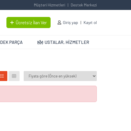
Müşteri Hizmetleri
Destek Merkezi
Ücretsiz İlan Ver
Giriş yap
Kayıt ol
DEK PARÇA
USTALAR, HİZMETLER